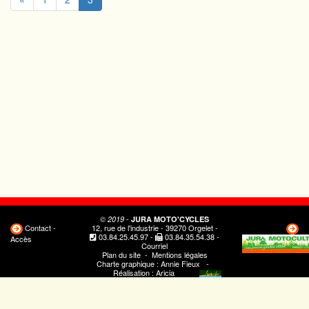
-
© 2019
JURA MOTO'CYCLES
Contact -
12, rue de l'industrie - 39270 Orgelet -
03.84.25.45.97
-
03.84.35.54.38
-
Accès
Courriel
Plan du site
-
Mentions légales
Charte graphique :
Annie Fieux
-
Réalisation :
Aricia