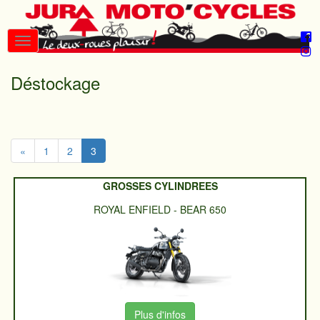
Déstockage
«
1
2
3
GROSSES CYLINDREES
ROYAL ENFIELD
-
BEAR 650
Plus d'infos