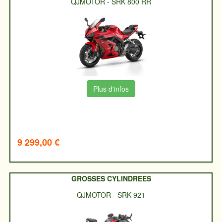
QJMOTOR
-
SRK 800 RR
Plus d'infos
9 299,00 €
GROSSES CYLINDREES
QJMOTOR
-
SRK 921