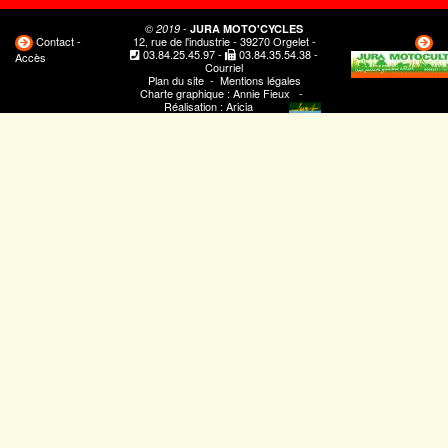
-
© 2019
JURA MOTO'CYCLES
Contact -
12, rue de l'industrie - 39270 Orgelet -
03.84.25.45.97
-
03.84.35.54.38
-
Accès
Courriel
Plan du site
-
Mentions légales
Charte graphique :
Annie Fieux
-
Réalisation :
Aricia