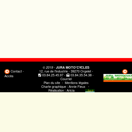
-
© 2019
JURA MOTO'CYCLES
Contact -
12, rue de l'industrie - 39270 Orgelet -
03.84.25.45.97
-
03.84.35.54.38
-
Accès
Courriel
Plan du site
-
Mentions légales
Charte graphique :
Annie Fieux
-
Réalisation :
Aricia