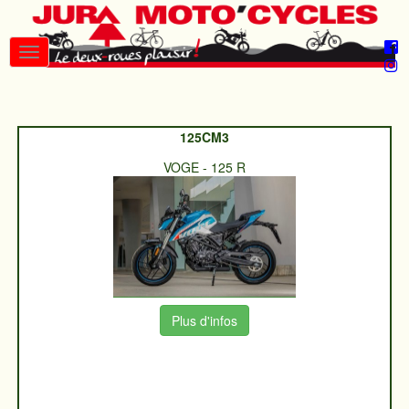
125CM3
VOGE
-
125 R
Plus d'infos